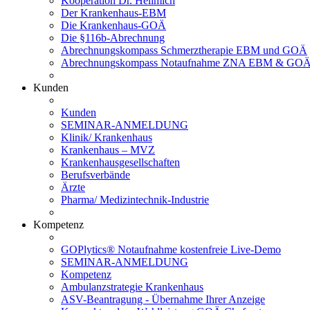
Kooperation Dr. Hellmich
Der Krankenhaus-EBM
Die Krankenhaus-GOÄ
Die §116b-Abrechnung
Abrechnungskompass Schmerztherapie EBM und GOÄ
Abrechnungskompass Notaufnahme ZNA EBM & GO
Kunden
Kunden
SEMINAR-ANMELDUNG
Klinik/ Krankenhaus
Krankenhaus – MVZ
Krankenhausgesellschaften
Berufsverbände
Ärzte
Pharma/ Medizintechnik-Industrie
Kompetenz
GOPlytics® Notaufnahme kostenfreie Live-Demo
SEMINAR-ANMELDUNG
Kompetenz
Ambulanzstrategie Krankenhaus
ASV-Beantragung - Übernahme Ihrer Anzeige