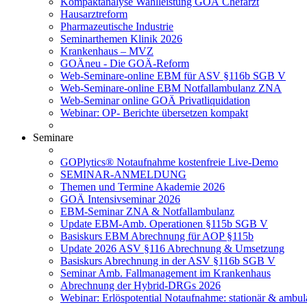
Kompaktanalyse Wahlleistung GOÄ Chefarzt
Hausarztreform
Pharmazeutische Industrie
Seminarthemen Klinik 2026
Krankenhaus – MVZ
GOÄneu - Die GOÄ-Reform
Web-Seminare-online EBM für ASV §116b SGB V
Web-Seminare-online EBM Notfallambulanz ZNA
Web-Seminar online GOÄ Privatliquidation
Webinar: OP- Berichte übersetzen kompakt
Seminare
GOPlytics® Notaufnahme kostenfreie Live-Demo
SEMINAR-ANMELDUNG
Themen und Termine Akademie 2026
GOÄ Intensivseminar 2026
EBM-Seminar ZNA & Notfallambulanz
Update EBM-Amb. Operationen §115b SGB V
Basiskurs EBM Abrechnung für AOP §115b
Update 2026 ASV §116 Abrechnung & Umsetzung
Basiskurs Abrechnung in der ASV §116b SGB V
Seminar Amb. Fallmanagement im Krankenhaus
Abrechnung der Hybrid-DRGs 2026
Webinar: Erlöspotential Notaufnahme: stationär & ambul