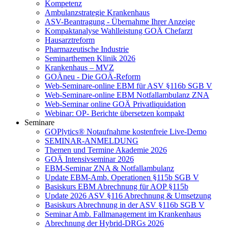
Kompetenz
Ambulanzstrategie Krankenhaus
ASV-Beantragung - Übernahme Ihrer Anzeige
Kompaktanalyse Wahlleistung GOÄ Chefarzt
Hausarztreform
Pharmazeutische Industrie
Seminarthemen Klinik 2026
Krankenhaus – MVZ
GOÄneu - Die GOÄ-Reform
Web-Seminare-online EBM für ASV §116b SGB V
Web-Seminare-online EBM Notfallambulanz ZNA
Web-Seminar online GOÄ Privatliquidation
Webinar: OP- Berichte übersetzen kompakt
Seminare
GOPlytics® Notaufnahme kostenfreie Live-Demo
SEMINAR-ANMELDUNG
Themen und Termine Akademie 2026
GOÄ Intensivseminar 2026
EBM-Seminar ZNA & Notfallambulanz
Update EBM-Amb. Operationen §115b SGB V
Basiskurs EBM Abrechnung für AOP §115b
Update 2026 ASV §116 Abrechnung & Umsetzung
Basiskurs Abrechnung in der ASV §116b SGB V
Seminar Amb. Fallmanagement im Krankenhaus
Abrechnung der Hybrid-DRGs 2026