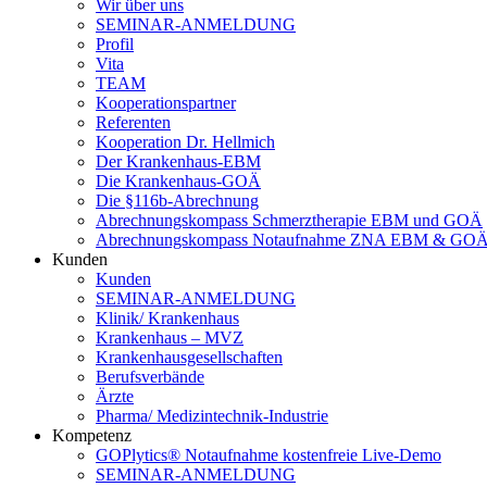
Wir über uns
SEMINAR-ANMELDUNG
Profil
Vita
TEAM
Kooperationspartner
Referenten
Kooperation Dr. Hellmich
Der Krankenhaus-EBM
Die Krankenhaus-GOÄ
Die §116b-Abrechnung
Abrechnungskompass Schmerztherapie EBM und GOÄ
Abrechnungskompass Notaufnahme ZNA EBM & GO
Kunden
Kunden
SEMINAR-ANMELDUNG
Klinik/ Krankenhaus
Krankenhaus – MVZ
Krankenhausgesellschaften
Berufsverbände
Ärzte
Pharma/ Medizintechnik-Industrie
Kompetenz
GOPlytics® Notaufnahme kostenfreie Live-Demo
SEMINAR-ANMELDUNG