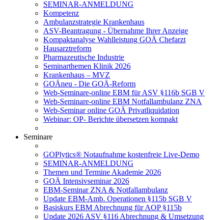
SEMINAR-ANMELDUNG
Kompetenz
Ambulanzstrategie Krankenhaus
ASV-Beantragung - Übernahme Ihrer Anzeige
Kompaktanalyse Wahlleistung GOÄ Chefarzt
Hausarztreform
Pharmazeutische Industrie
Seminarthemen Klinik 2026
Krankenhaus – MVZ
GOÄneu - Die GOÄ-Reform
Web-Seminare-online EBM für ASV §116b SGB V
Web-Seminare-online EBM Notfallambulanz ZNA
Web-Seminar online GOÄ Privatliquidation
Webinar: OP- Berichte übersetzen kompakt
Seminare
GOPlytics® Notaufnahme kostenfreie Live-Demo
SEMINAR-ANMELDUNG
Themen und Termine Akademie 2026
GOÄ Intensivseminar 2026
EBM-Seminar ZNA & Notfallambulanz
Update EBM-Amb. Operationen §115b SGB V
Basiskurs EBM Abrechnung für AOP §115b
Update 2026 ASV §116 Abrechnung & Umsetzung