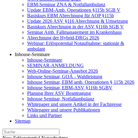
EBM-Seminar ZNA & Notfallambulanz
Update EBM-Amb. Operationen §115b SGB V
Basiskurs EBM Abrechnung für AOP §115b
Update 2026 ASV §116 Abrechnung & Umsetzung
Basiskurs Abrechnung in der ASV §116b SGB V
Seminar Amb. Fallmanagement im Krankenhaus
Abrechnung der Hybrid-DRGs 2026
Webinar: Erlöspotential Notaufnahme: stationär &
ambulant
Inhouse-Seminare
Inhouse-Seminare
SEMINAR-ANMELDUNG
Web-Online-Seminar-Angebot 2026
Inhouse Seminar, GOÄ - Wahlleistung
Inhouse Seminar, EBM amb. Operationen § 115b 2026
Inhouse Seminar, EBM-ASV §116b SGBV
Planung Ihrer ASV Beantragung
Inhouse Seminar, Notfallambulanz
Whitepaper und unsere Artikel in der Fachpresse
Whitepaper und unsere Publikationen
Links und Partner
Sitemap
Neu: Erlöspotential Notaufnahme