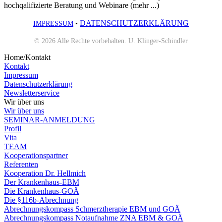
hochqalifizierte Beratung und Webinare (mehr ...)
DATENSCHUTZERKLÄRUNG
IMPRESSUM
•
© 2026 Alle Rechte vorbehalten. U. Klinger-Schindler
Home/Kontakt
Kontakt
Impressum
Datenschutzerklärung
Newsletterservice
Wir über uns
Wir über uns
SEMINAR-ANMELDUNG
Profil
Vita
TEAM
Kooperationspartner
Referenten
Kooperation Dr. Hellmich
Der Krankenhaus-EBM
Die Krankenhaus-GOÄ
Die §116b-Abrechnung
Abrechnungskompass Schmerztherapie EBM und GOÄ
Abrechnungskompass Notaufnahme ZNA EBM & GOÄ