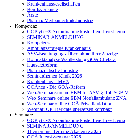
Krankenhausgesellschaften
Berufsverbände
Ärzte
Pharma/ Medizintechnik-Industrie
Kompetenz
GOPlytics® Notaufnahme kostenfreie Live-Demo
SEMINAR-ANMELDUNG
Kompetenz
Ambulanzstrategie Krankenhaus
ASV-Beantragung - Übernahme Ihrer Anzeige
Kompaktanalyse Wahlleistung GOÄ Chefarzt
Hausarztreform
Pharmazeutische Industrie
Seminarthemen Klinik 2026
Krankenhaus – MVZ
GOÄneu - Die GOÄ-Reform
Web-Seminare-online EBM für ASV §116b SGB V
Web-Seminare-online EBM Notfallambulanz ZNA
Web-Seminar online GOÄ Privatliquidation
Webinar: OP- Berichte übersetzen kompakt
Seminare
GOPlytics® Notaufnahme kostenfreie Live-Demo
SEMINAR-ANMELDUNG
Themen und Termine Akademie 2026
GOÄ Intensivseminar 2026