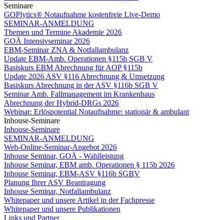
Seminare
GOPlytics® Notaufnahme kostenfreie Live-Demo
SEMINAR-ANMELDUNG
Themen und Termine Akademie 2026
GOÄ Intensivseminar 2026
EBM-Seminar ZNA & Notfallambulanz
Update EBM-Amb. Operationen §115b SGB V
Basiskurs EBM Abrechnung für AOP §115b
Update 2026 ASV §116 Abrechnung & Umsetzung
Basiskurs Abrechnung in der ASV §116b SGB V
Seminar Amb. Fallmanagement im Krankenhaus
Abrechnung der Hybrid-DRGs 2026
Webinar: Erlöspotential Notaufnahme: stationär & ambulant
Inhouse-Seminare
Inhouse-Seminare
SEMINAR-ANMELDUNG
Web-Online-Seminar-Angebot 2026
Inhouse Seminar, GOÄ - Wahlleistung
Inhouse Seminar, EBM amb. Operationen § 115b 2026
Inhouse Seminar, EBM-ASV §116b SGBV
Planung Ihrer ASV Beantragung
Inhouse Seminar, Notfallambulanz
Whitepaper und unsere Artikel in der Fachpresse
Whitepaper und unsere Publikationen
Links und Partner