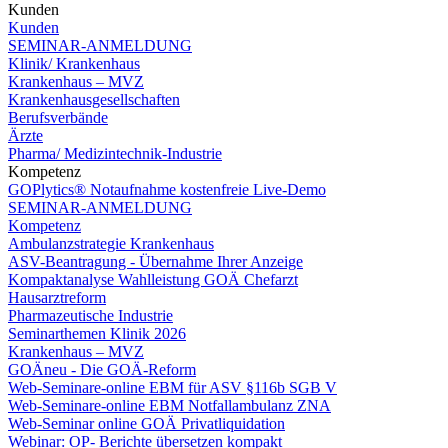
Kunden
Kunden
SEMINAR-ANMELDUNG
Klinik/ Krankenhaus
Krankenhaus – MVZ
Krankenhausgesellschaften
Berufsverbände
Ärzte
Pharma/ Medizintechnik-Industrie
Kompetenz
GOPlytics® Notaufnahme kostenfreie Live-Demo
SEMINAR-ANMELDUNG
Kompetenz
Ambulanzstrategie Krankenhaus
ASV-Beantragung - Übernahme Ihrer Anzeige
Kompaktanalyse Wahlleistung GOÄ Chefarzt
Hausarztreform
Pharmazeutische Industrie
Seminarthemen Klinik 2026
Krankenhaus – MVZ
GOÄneu - Die GOÄ-Reform
Web-Seminare-online EBM für ASV §116b SGB V
Web-Seminare-online EBM Notfallambulanz ZNA
Web-Seminar online GOÄ Privatliquidation
Webinar: OP- Berichte übersetzen kompakt