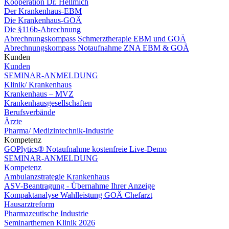
Kooperation Dr. Hellmich
Der Krankenhaus-EBM
Die Krankenhaus-GOÄ
Die §116b-Abrechnung
Abrechnungskompass Schmerztherapie EBM und GOÄ
Abrechnungskompass Notaufnahme ZNA EBM & GOÄ
Kunden
Kunden
SEMINAR-ANMELDUNG
Klinik/ Krankenhaus
Krankenhaus – MVZ
Krankenhausgesellschaften
Berufsverbände
Ärzte
Pharma/ Medizintechnik-Industrie
Kompetenz
GOPlytics® Notaufnahme kostenfreie Live-Demo
SEMINAR-ANMELDUNG
Kompetenz
Ambulanzstrategie Krankenhaus
ASV-Beantragung - Übernahme Ihrer Anzeige
Kompaktanalyse Wahlleistung GOÄ Chefarzt
Hausarztreform
Pharmazeutische Industrie
Seminarthemen Klinik 2026