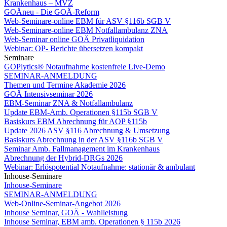
Krankenhaus – MVZ
GOÄneu - Die GOÄ-Reform
Web-Seminare-online EBM für ASV §116b SGB V
Web-Seminare-online EBM Notfallambulanz ZNA
Web-Seminar online GOÄ Privatliquidation
Webinar: OP- Berichte übersetzen kompakt
Seminare
GOPlytics® Notaufnahme kostenfreie Live-Demo
SEMINAR-ANMELDUNG
Themen und Termine Akademie 2026
GOÄ Intensivseminar 2026
EBM-Seminar ZNA & Notfallambulanz
Update EBM-Amb. Operationen §115b SGB V
Basiskurs EBM Abrechnung für AOP §115b
Update 2026 ASV §116 Abrechnung & Umsetzung
Basiskurs Abrechnung in der ASV §116b SGB V
Seminar Amb. Fallmanagement im Krankenhaus
Abrechnung der Hybrid-DRGs 2026
Webinar: Erlöspotential Notaufnahme: stationär & ambulant
Inhouse-Seminare
Inhouse-Seminare
SEMINAR-ANMELDUNG
Web-Online-Seminar-Angebot 2026
Inhouse Seminar, GOÄ - Wahlleistung
Inhouse Seminar, EBM amb. Operationen § 115b 2026