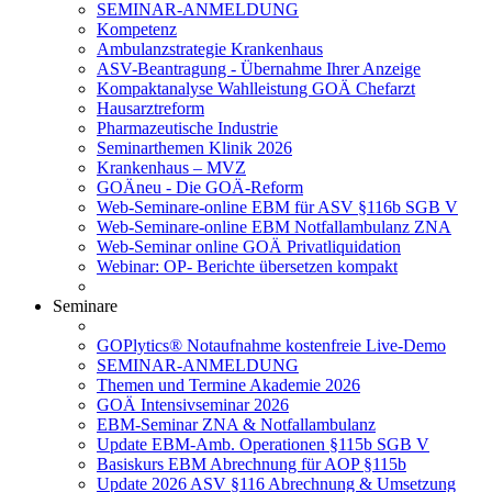
SEMINAR-ANMELDUNG
Kompetenz
Ambulanzstrategie Krankenhaus
ASV-Beantragung - Übernahme Ihrer Anzeige
Kompaktanalyse Wahlleistung GOÄ Chefarzt
Hausarztreform
Pharmazeutische Industrie
Seminarthemen Klinik 2026
Krankenhaus – MVZ
GOÄneu - Die GOÄ-Reform
Web-Seminare-online EBM für ASV §116b SGB V
Web-Seminare-online EBM Notfallambulanz ZNA
Web-Seminar online GOÄ Privatliquidation
Webinar: OP- Berichte übersetzen kompakt
Seminare
GOPlytics® Notaufnahme kostenfreie Live-Demo
SEMINAR-ANMELDUNG
Themen und Termine Akademie 2026
GOÄ Intensivseminar 2026
EBM-Seminar ZNA & Notfallambulanz
Update EBM-Amb. Operationen §115b SGB V
Basiskurs EBM Abrechnung für AOP §115b
Update 2026 ASV §116 Abrechnung & Umsetzung