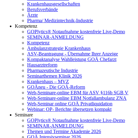
Krankenhausgesellschaften
Berufsverbände
Ärzte
Pharma/ Medizintechnik-Industrie
Kompetenz
GOPlytics® Notaufnahme kostenfreie Live-Demo
SEMINAR-ANMELDUNG
Kompetenz
Ambulanzstrategie Krankenhaus
ASV-Beantragung - Übernahme Ihrer Anzeige
Kompaktanalyse Wahlleistung GOÄ Chefarzt
Hausarztreform
Pharmazeutische Industrie
Seminarthemen Klinik 2026
Krankenhaus – MVZ
GOÄneu - Die GOÄ-Reform
Web-Seminare-online EBM für ASV §116b SGB V
Web-Seminare-online EBM Notfallambulanz ZNA
Web-Seminar online GOÄ Privatliquidation
Webinar: OP- Berichte übersetzen kompakt
Seminare
GOPlytics® Notaufnahme kostenfreie Live-Demo
SEMINAR-ANMELDUNG
Themen und Termine Akademie 2026
GOÄ Intensivseminar 2026