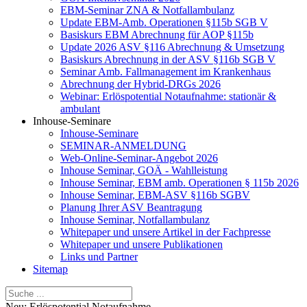
EBM-Seminar ZNA & Notfallambulanz
Update EBM-Amb. Operationen §115b SGB V
Basiskurs EBM Abrechnung für AOP §115b
Update 2026 ASV §116 Abrechnung & Umsetzung
Basiskurs Abrechnung in der ASV §116b SGB V
Seminar Amb. Fallmanagement im Krankenhaus
Abrechnung der Hybrid-DRGs 2026
Webinar: Erlöspotential Notaufnahme: stationär &
ambulant
Inhouse-Seminare
Inhouse-Seminare
SEMINAR-ANMELDUNG
Web-Online-Seminar-Angebot 2026
Inhouse Seminar, GOÄ - Wahlleistung
Inhouse Seminar, EBM amb. Operationen § 115b 2026
Inhouse Seminar, EBM-ASV §116b SGBV
Planung Ihrer ASV Beantragung
Inhouse Seminar, Notfallambulanz
Whitepaper und unsere Artikel in der Fachpresse
Whitepaper und unsere Publikationen
Links und Partner
Sitemap
Neu: Erlöspotential Notaufnahme