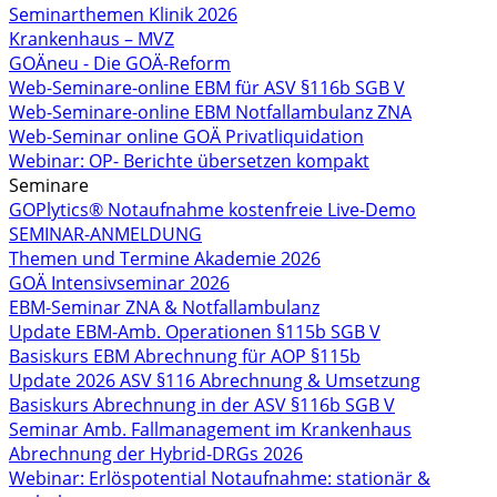
Seminarthemen Klinik 2026
Krankenhaus – MVZ
GOÄneu - Die GOÄ-Reform
Web-Seminare-online EBM für ASV §116b SGB V
Web-Seminare-online EBM Notfallambulanz ZNA
Web-Seminar online GOÄ Privatliquidation
Webinar: OP- Berichte übersetzen kompakt
Seminare
GOPlytics® Notaufnahme kostenfreie Live-Demo
SEMINAR-ANMELDUNG
Themen und Termine Akademie 2026
GOÄ Intensivseminar 2026
EBM-Seminar ZNA & Notfallambulanz
Update EBM-Amb. Operationen §115b SGB V
Basiskurs EBM Abrechnung für AOP §115b
Update 2026 ASV §116 Abrechnung & Umsetzung
Basiskurs Abrechnung in der ASV §116b SGB V
Seminar Amb. Fallmanagement im Krankenhaus
Abrechnung der Hybrid-DRGs 2026
Webinar: Erlöspotential Notaufnahme: stationär &