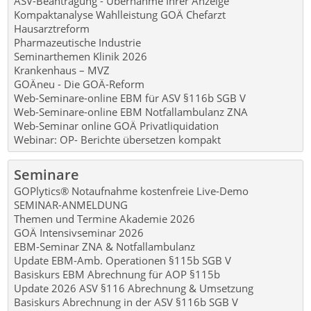
ASV-Beantragung - Übernahme Ihrer Anzeige
Kompaktanalyse Wahlleistung GOÄ Chefarzt
Hausarztreform
Pharmazeutische Industrie
Seminarthemen Klinik 2026
Krankenhaus – MVZ
GOÄneu - Die GOÄ-Reform
Web-Seminare-online EBM für ASV §116b SGB V
Web-Seminare-online EBM Notfallambulanz ZNA
Web-Seminar online GOÄ Privatliquidation
Webinar: OP- Berichte übersetzen kompakt
Seminare
GOPlytics® Notaufnahme kostenfreie Live-Demo
SEMINAR-ANMELDUNG
Themen und Termine Akademie 2026
GOÄ Intensivseminar 2026
EBM-Seminar ZNA & Notfallambulanz
Update EBM-Amb. Operationen §115b SGB V
Basiskurs EBM Abrechnung für AOP §115b
Update 2026 ASV §116 Abrechnung & Umsetzung
Basiskurs Abrechnung in der ASV §116b SGB V