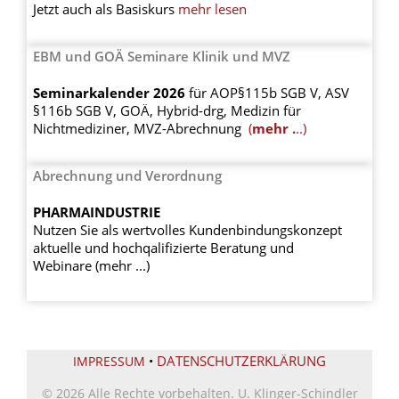
Jetzt auch als Basiskurs
mehr lesen
EBM und GOÄ Seminare Klinik und MVZ
Seminarkalender 2026
für AOP§115b SGB V, ASV
§116b SGB V, GOÄ, Hybrid-drg, Medizin für
Nichtmediziner, MVZ-Abrechnung
(
mehr .
..)
Abrechnung und Verordnung
PHARMAINDUSTRIE
Nutzen Sie als wertvolles Kundenbindungskonzept
aktuelle und hochqalifizierte Beratung und
Webinare (mehr ...)
DATENSCHUTZERKLÄRUNG
IMPRESSUM
•
© 2026 Alle Rechte vorbehalten. U. Klinger-Schindler