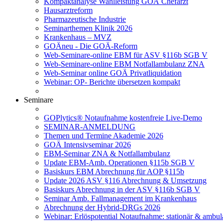
Kompaktanalyse Wahlleistung GOÄ Chefarzt
Hausarztreform
Pharmazeutische Industrie
Seminarthemen Klinik 2026
Krankenhaus – MVZ
GOÄneu - Die GOÄ-Reform
Web-Seminare-online EBM für ASV §116b SGB V
Web-Seminare-online EBM Notfallambulanz ZNA
Web-Seminar online GOÄ Privatliquidation
Webinar: OP- Berichte übersetzen kompakt
Seminare
GOPlytics® Notaufnahme kostenfreie Live-Demo
SEMINAR-ANMELDUNG
Themen und Termine Akademie 2026
GOÄ Intensivseminar 2026
EBM-Seminar ZNA & Notfallambulanz
Update EBM-Amb. Operationen §115b SGB V
Basiskurs EBM Abrechnung für AOP §115b
Update 2026 ASV §116 Abrechnung & Umsetzung
Basiskurs Abrechnung in der ASV §116b SGB V
Seminar Amb. Fallmanagement im Krankenhaus
Abrechnung der Hybrid-DRGs 2026
Webinar: Erlöspotential Notaufnahme: stationär & ambul