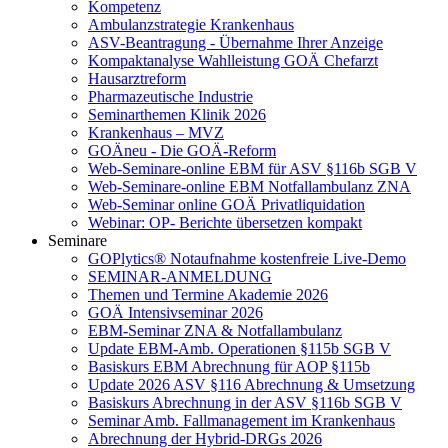
Kompetenz
Ambulanzstrategie Krankenhaus
ASV-Beantragung - Übernahme Ihrer Anzeige
Kompaktanalyse Wahlleistung GOÄ Chefarzt
Hausarztreform
Pharmazeutische Industrie
Seminarthemen Klinik 2026
Krankenhaus – MVZ
GOÄneu - Die GOÄ-Reform
Web-Seminare-online EBM für ASV §116b SGB V
Web-Seminare-online EBM Notfallambulanz ZNA
Web-Seminar online GOÄ Privatliquidation
Webinar: OP- Berichte übersetzen kompakt
Seminare
GOPlytics® Notaufnahme kostenfreie Live-Demo
SEMINAR-ANMELDUNG
Themen und Termine Akademie 2026
GOÄ Intensivseminar 2026
EBM-Seminar ZNA & Notfallambulanz
Update EBM-Amb. Operationen §115b SGB V
Basiskurs EBM Abrechnung für AOP §115b
Update 2026 ASV §116 Abrechnung & Umsetzung
Basiskurs Abrechnung in der ASV §116b SGB V
Seminar Amb. Fallmanagement im Krankenhaus
Abrechnung der Hybrid-DRGs 2026