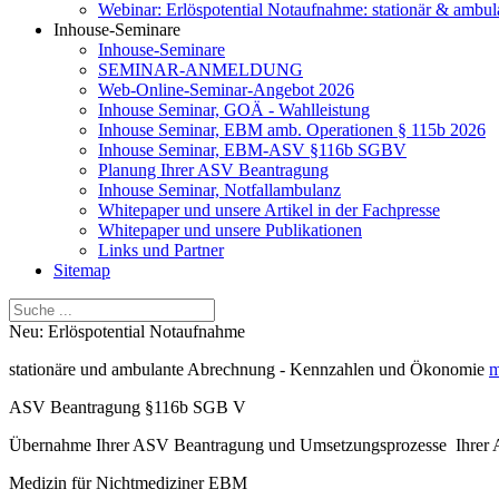
Webinar: Erlöspotential Notaufnahme: stationär & ambul
Inhouse-Seminare
Inhouse-Seminare
SEMINAR-ANMELDUNG
Web-Online-Seminar-Angebot 2026
Inhouse Seminar, GOÄ - Wahlleistung
Inhouse Seminar, EBM amb. Operationen § 115b 2026
Inhouse Seminar, EBM-ASV §116b SGBV
Planung Ihrer ASV Beantragung
Inhouse Seminar, Notfallambulanz
Whitepaper und unsere Artikel in der Fachpresse
Whitepaper und unsere Publikationen
Links und Partner
Sitemap
Neu: Erlöspotential Notaufnahme
stationäre und ambulante Abrechnung - Kennzahlen und Ökonomie
m
ASV Beantragung §116b SGB V
Übernahme Ihrer ASV Beantragung und Umsetzungsprozesse Ihre
Medizin für Nichtmediziner EBM