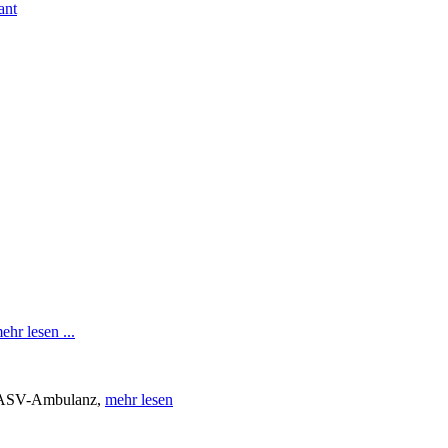
ant
ehr lesen ...
r ASV-Ambulanz,
mehr lesen