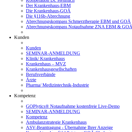
Kooperation Dr. Hellmich
Der Krankenhaus-EBM
Die Krankenhaus-GOÄ
Die §116b-Abrechnung
Abrechnungskompass Schmerztherapie EBM und GOÄ
Abrechnungskompass Notaufnahme ZNA EBM & GO
Kunden
Kunden
SEMINAR-ANMELDUNG
Klinik/ Krankenhaus
Krankenhaus – MVZ
Krankenhausgesellschaften
Berufsverbände
Ärzte
Pharma/ Medizintechnik-Industrie
Kompetenz
GOPlytics® Notaufnahme kostenfreie Live-Demo
SEMINAR-ANMELDUNG
Kompetenz
Ambulanzstrategie Krankenhaus
ASV-Beantragung - Übernahme Ihrer Anzeige