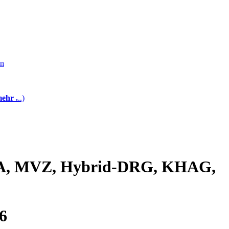
en
ehr .
..)
ZNA, MVZ, Hybrid-DRG, KHAG,
6