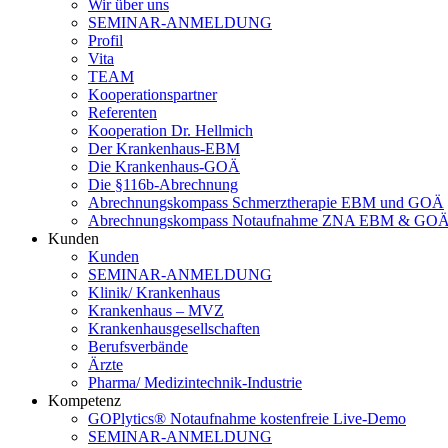
Wir über uns
SEMINAR-ANMELDUNG
Profil
Vita
TEAM
Kooperationspartner
Referenten
Kooperation Dr. Hellmich
Der Krankenhaus-EBM
Die Krankenhaus-GOÄ
Die §116b-Abrechnung
Abrechnungskompass Schmerztherapie EBM und GOÄ
Abrechnungskompass Notaufnahme ZNA EBM & GO
Kunden
Kunden
SEMINAR-ANMELDUNG
Klinik/ Krankenhaus
Krankenhaus – MVZ
Krankenhausgesellschaften
Berufsverbände
Ärzte
Pharma/ Medizintechnik-Industrie
Kompetenz
GOPlytics® Notaufnahme kostenfreie Live-Demo
SEMINAR-ANMELDUNG