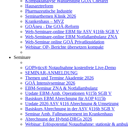
Kompaktanalyse Wahlleistung GOÄ Chefarzt
Hausarztreform
Pharmazeutische Industrie
Seminarthemen Klinik 2026
Krankenhaus – MVZ
GOÄneu - Die GOÄ-Reform
Web-Seminare-online EBM für ASV §116b SGB V
Web-Seminare-online EBM Notfallambulanz ZNA
Web-Seminar online GOÄ Privatliquidation
Webinar: OP- Berichte übersetzen kompakt
Seminare
GOPlytics® Notaufnahme kostenfreie Live-Demo
SEMINAR-ANMELDUNG
Themen und Termine Akademie 2026
GOÄ Intensivseminar 2026
EBM-Seminar ZNA & Notfallambulanz
Update EBM-Amb. Operationen §115b SGB V
Basiskurs EBM Abrechnung für AOP §115b
Update 2026 ASV §116 Abrechnung & Umsetzung
Basiskurs Abrechnung in der ASV §116b SGB V
Seminar Amb. Fallmanagement im Krankenhaus
Abrechnung der Hybrid-DRGs 2026
Webinar: Erlöspotential Notaufnahme: stationär & ambul