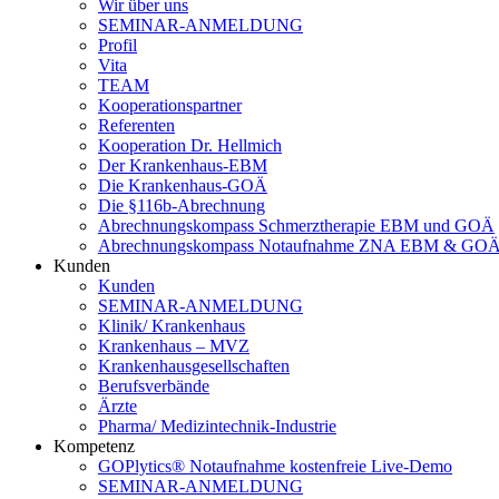
Wir über uns
SEMINAR-ANMELDUNG
Profil
Vita
TEAM
Kooperationspartner
Referenten
Kooperation Dr. Hellmich
Der Krankenhaus-EBM
Die Krankenhaus-GOÄ
Die §116b-Abrechnung
Abrechnungskompass Schmerztherapie EBM und GOÄ
Abrechnungskompass Notaufnahme ZNA EBM & GO
Kunden
Kunden
SEMINAR-ANMELDUNG
Klinik/ Krankenhaus
Krankenhaus – MVZ
Krankenhausgesellschaften
Berufsverbände
Ärzte
Pharma/ Medizintechnik-Industrie
Kompetenz
GOPlytics® Notaufnahme kostenfreie Live-Demo
SEMINAR-ANMELDUNG