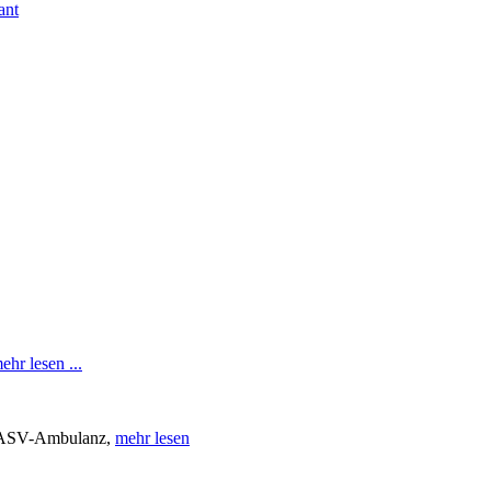
ant
ehr lesen ...
r ASV-Ambulanz,
mehr lesen