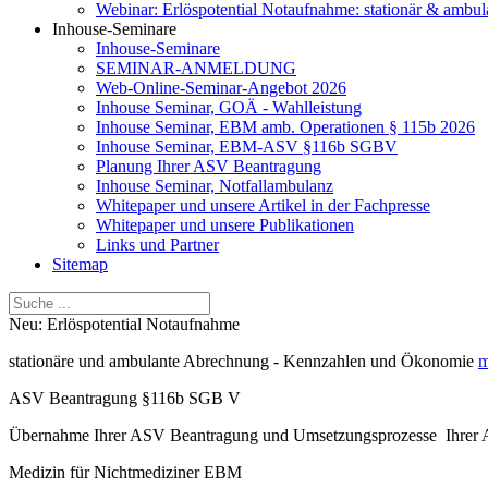
Webinar: Erlöspotential Notaufnahme: stationär & ambul
Inhouse-Seminare
Inhouse-Seminare
SEMINAR-ANMELDUNG
Web-Online-Seminar-Angebot 2026
Inhouse Seminar, GOÄ - Wahlleistung
Inhouse Seminar, EBM amb. Operationen § 115b 2026
Inhouse Seminar, EBM-ASV §116b SGBV
Planung Ihrer ASV Beantragung
Inhouse Seminar, Notfallambulanz
Whitepaper und unsere Artikel in der Fachpresse
Whitepaper und unsere Publikationen
Links und Partner
Sitemap
Neu: Erlöspotential Notaufnahme
stationäre und ambulante Abrechnung - Kennzahlen und Ökonomie
m
ASV Beantragung §116b SGB V
Übernahme Ihrer ASV Beantragung und Umsetzungsprozesse Ihre
Medizin für Nichtmediziner EBM