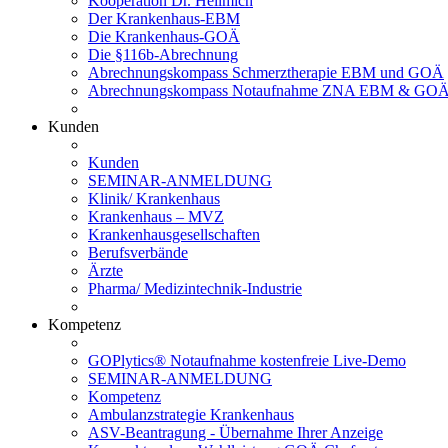
Kooperation Dr. Hellmich
Der Krankenhaus-EBM
Die Krankenhaus-GOÄ
Die §116b-Abrechnung
Abrechnungskompass Schmerztherapie EBM und GOÄ
Abrechnungskompass Notaufnahme ZNA EBM & GO
Kunden
Kunden
SEMINAR-ANMELDUNG
Klinik/ Krankenhaus
Krankenhaus – MVZ
Krankenhausgesellschaften
Berufsverbände
Ärzte
Pharma/ Medizintechnik-Industrie
Kompetenz
GOPlytics® Notaufnahme kostenfreie Live-Demo
SEMINAR-ANMELDUNG
Kompetenz
Ambulanzstrategie Krankenhaus
ASV-Beantragung - Übernahme Ihrer Anzeige