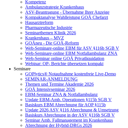
Kompetenz
Ambulanzstrategie Krankenhaus
ASV-Beantragung - Übernahme Ihrer Anzeige
Kompaktanalyse Wahlleistung GOÄ Chefarzt
Hausarztreform
Pharmazeutische Industrie
Seminarthemen Klinik 2026
Krankenhaus – MVZ
GOÄneu - Die GOÄ-Reform
Web-Seminare-online EBM für ASV §116b SGB V
Web-Seminare-online EBM Notfallambulanz ZNA
Web-Seminar online GOÄ Privatliquidation
Webinar: OP- Berichte übersetzen kompakt
Seminare
GOPlytics® Notaufnahme kostenfreie Live-Demo
SEMINAR-ANMELDUNG
Themen und Termine Akademie 2026
GOÄ Intensivseminar 2026
EBM-Seminar ZNA & Notfallambulanz
Update EBM-Amb. Operationen §115b SGB V
Basiskurs EBM Abrechnung für AOP §115b
Update 2026 ASV §116 Abrechnung & Umsetzung
Basiskurs Abrechnung in der ASV §116b SGB V
Seminar Amb. Fallmanagement im Krankenhaus
Abrechnung der Hybrid-DRGs 2026