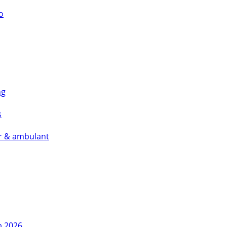
o
ng
s
är & ambulant
b 2026