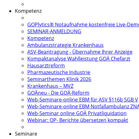
Kompetenz
GOPlytics® Notaufnahme kostenfreie Live-Dem
SEMINAR-ANMELDUNG
Kompetenz
Ambulanzstrategie Krankenhaus
ASV-Beantragung - Übernahme Ihrer Anzeige
Kompaktanalyse Wahlleistung GOÄ Chefarzt
Hausarztreform
Pharmazeutische Industrie
Seminarthemen Klinik 2026
Krankenhaus – MVZ
GOÄneu - Die GOÄ-Reform
Web-Seminare-online EBM für ASV §116b SGB V
Web-Seminare-online EBM Notfallambulanz ZN
Web-Seminar online GOÄ Privatliquidation
Webinar: OP- Berichte übersetzen kompakt
Seminare