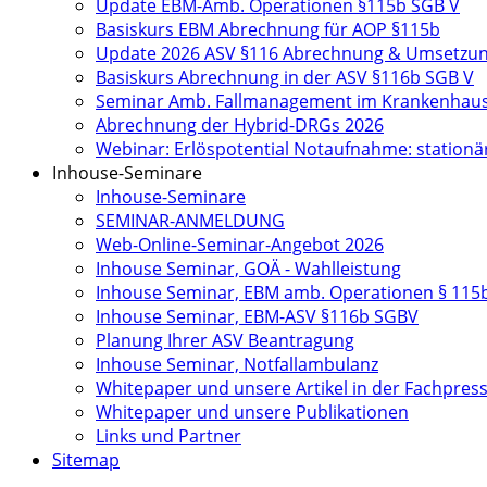
Update EBM-Amb. Operationen §115b SGB V
Basiskurs EBM Abrechnung für AOP §115b
Update 2026 ASV §116 Abrechnung & Umsetzu
Basiskurs Abrechnung in der ASV §116b SGB V
Seminar Amb. Fallmanagement im Krankenhau
Abrechnung der Hybrid-DRGs 2026
Webinar: Erlöspotential Notaufnahme: station
Inhouse-Seminare
Inhouse-Seminare
SEMINAR-ANMELDUNG
Web-Online-Seminar-Angebot 2026
Inhouse Seminar, GOÄ - Wahlleistung
Inhouse Seminar, EBM amb. Operationen § 115
Inhouse Seminar, EBM-ASV §116b SGBV
Planung Ihrer ASV Beantragung
Inhouse Seminar, Notfallambulanz
Whitepaper und unsere Artikel in der Fachpres
Whitepaper und unsere Publikationen
Links und Partner
Sitemap