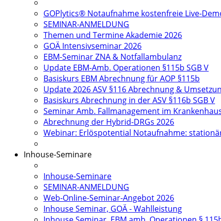
GOPlytics® Notaufnahme kostenfreie Live-Dem
SEMINAR-ANMELDUNG
Themen und Termine Akademie 2026
GOÄ Intensivseminar 2026
EBM-Seminar ZNA & Notfallambulanz
Update EBM-Amb. Operationen §115b SGB V
Basiskurs EBM Abrechnung für AOP §115b
Update 2026 ASV §116 Abrechnung & Umsetzu
Basiskurs Abrechnung in der ASV §116b SGB V
Seminar Amb. Fallmanagement im Krankenhau
Abrechnung der Hybrid-DRGs 2026
Webinar: Erlöspotential Notaufnahme: station
Inhouse-Seminare
Inhouse-Seminare
SEMINAR-ANMELDUNG
Web-Online-Seminar-Angebot 2026
Inhouse Seminar, GOÄ - Wahlleistung
Inhouse Seminar, EBM amb. Operationen § 115