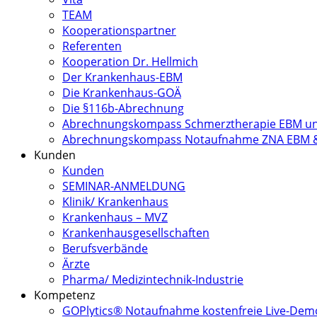
TEAM
Kooperationspartner
Referenten
Kooperation Dr. Hellmich
Der Krankenhaus-EBM
Die Krankenhaus-GOÄ
Die §116b-Abrechnung
Abrechnungskompass Schmerztherapie EBM u
Abrechnungskompass Notaufnahme ZNA EBM 
Kunden
Kunden
SEMINAR-ANMELDUNG
Klinik/ Krankenhaus
Krankenhaus – MVZ
Krankenhausgesellschaften
Berufsverbände
Ärzte
Pharma/ Medizintechnik-Industrie
Kompetenz
GOPlytics® Notaufnahme kostenfreie Live-Dem