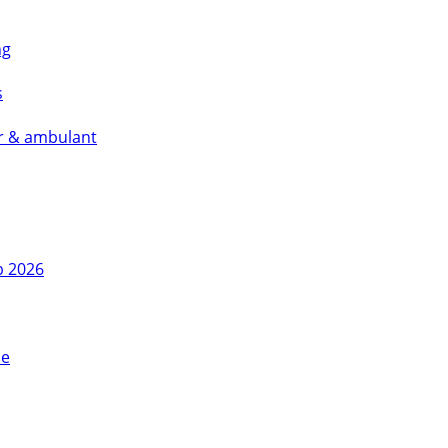
ng
s
är & ambulant
b 2026
se