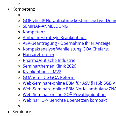
Kompetenz
GOPlytics® Notaufnahme kostenfreie Live-Dem
SEMINAR-ANMELDUNG
Kompetenz
Ambulanzstrategie Krankenhaus
ASV-Beantragung - Übernahme Ihrer Anzeige
Kompaktanalyse Wahlleistung GOÄ Chefarzt
Hausarztreform
Pharmazeutische Industrie
Seminarthemen Klinik 2026
Krankenhaus – MVZ
GOÄneu - Die GOÄ-Reform
Web-Seminare-online EBM für ASV §116b SGB V
Web-Seminare-online EBM Notfallambulanz ZN
Web-Seminar online GOÄ Privatliquidation
Webinar: OP- Berichte übersetzen kompakt
Seminare