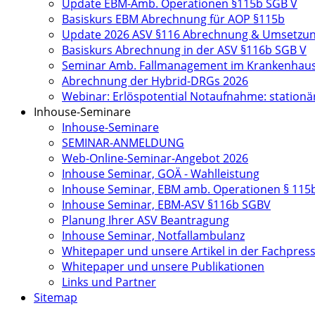
Update EBM-Amb. Operationen §115b SGB V
Basiskurs EBM Abrechnung für AOP §115b
Update 2026 ASV §116 Abrechnung & Umsetzu
Basiskurs Abrechnung in der ASV §116b SGB V
Seminar Amb. Fallmanagement im Krankenhau
Abrechnung der Hybrid-DRGs 2026
Webinar: Erlöspotential Notaufnahme: station
Inhouse-Seminare
Inhouse-Seminare
SEMINAR-ANMELDUNG
Web-Online-Seminar-Angebot 2026
Inhouse Seminar, GOÄ - Wahlleistung
Inhouse Seminar, EBM amb. Operationen § 115
Inhouse Seminar, EBM-ASV §116b SGBV
Planung Ihrer ASV Beantragung
Inhouse Seminar, Notfallambulanz
Whitepaper und unsere Artikel in der Fachpres
Whitepaper und unsere Publikationen
Links und Partner
Sitemap