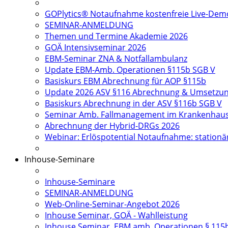
GOPlytics® Notaufnahme kostenfreie Live-Dem
SEMINAR-ANMELDUNG
Themen und Termine Akademie 2026
GOÄ Intensivseminar 2026
EBM-Seminar ZNA & Notfallambulanz
Update EBM-Amb. Operationen §115b SGB V
Basiskurs EBM Abrechnung für AOP §115b
Update 2026 ASV §116 Abrechnung & Umsetzu
Basiskurs Abrechnung in der ASV §116b SGB V
Seminar Amb. Fallmanagement im Krankenhau
Abrechnung der Hybrid-DRGs 2026
Webinar: Erlöspotential Notaufnahme: station
Inhouse-Seminare
Inhouse-Seminare
SEMINAR-ANMELDUNG
Web-Online-Seminar-Angebot 2026
Inhouse Seminar, GOÄ - Wahlleistung
Inhouse Seminar, EBM amb. Operationen § 115