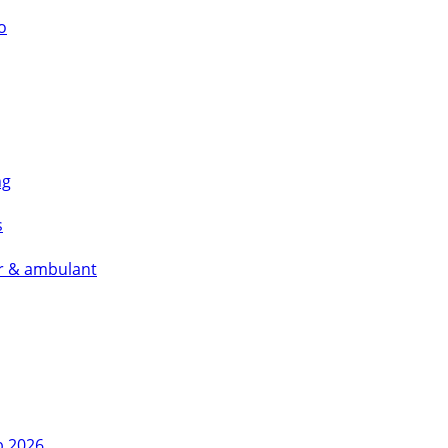
o
ng
s
är & ambulant
b 2026