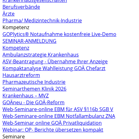
Krankenhausgesellschaften
Berufsverbände
Ärzte
Pharma/ Medizintechnik-Industrie
Kompetenz
GOPlytics® Notaufnahme kostenfreie Live-Demo
SEMINAR-ANMELDUNG
Kompetenz
Ambulanzstrategie Krankenhaus
ASV-Beantragung - Übernahme Ihrer Anzeige
Kompaktanalyse Wahlleistung GOÄ Chefarzt
Hausarztreform
Pharmazeutische Industrie
Seminarthemen Klinik 2026
Krankenhaus – MVZ
GOÄneu - Die GOÄ-Reform
Web-Seminare-online EBM für ASV §116b SGB V
Web-Seminare-online EBM Notfallambulanz ZNA
Web-Seminar online GOÄ Privatliquidation
Webinar: OP- Berichte übersetzen kompakt
Seminare