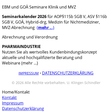
EBM und GOÄ Seminare Klinik und MVZ
Seminarkalender 2026
für AOP§115b SGB V, ASV §116b
SGB V, GOÄ, Hybrid-drg, Medizin für Nichtmediziner,
MVZ-Abrechnung
(
mehr .
..)
Abrechnung und Verordnung
PHARMAINDUSTRIE
Nutzen Sie als wertvolles Kundenbindungskonzept
aktuelle und hochqalifizierte Beratung und
Webinare (mehr ...)
DATENSCHUTZERKLÄRUNG
IMPRESSUM
•
© 2026 Alle Rechte vorbehalten. U. Klinger-Schindler
Home/Kontakt
Kontakt
Impressum
Datenschutzerklärung