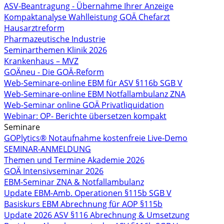
ASV-Beantragung - Übernahme Ihrer Anzeige
Kompaktanalyse Wahlleistung GOÄ Chefarzt
Hausarztreform
Pharmazeutische Industrie
Seminarthemen Klinik 2026
Krankenhaus – MVZ
GOÄneu - Die GOÄ-Reform
Web-Seminare-online EBM für ASV §116b SGB V
Web-Seminare-online EBM Notfallambulanz ZNA
Web-Seminar online GOÄ Privatliquidation
Webinar: OP- Berichte übersetzen kompakt
Seminare
GOPlytics® Notaufnahme kostenfreie Live-Demo
SEMINAR-ANMELDUNG
Themen und Termine Akademie 2026
GOÄ Intensivseminar 2026
EBM-Seminar ZNA & Notfallambulanz
Update EBM-Amb. Operationen §115b SGB V
Basiskurs EBM Abrechnung für AOP §115b
Update 2026 ASV §116 Abrechnung & Umsetzung