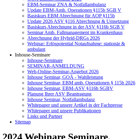
EBM-Seminar ZNA & Notfallambulanz
Update EBM-Amb. Operationen §115b SGB V
Basiskurs EBM Abrechnung für AOP §115b
Update 2026 ASV §116 Abrechnung & Umsetzung
Basiskurs Abrechnung in der ASV §116b SGB V
Seminar Amb. Fallmanagement im Krankenhaus
Abrechnung der Hybrid-DRGs 2026
Webinar: Erlöspotential Notaufnahme: stationär &
ambulant
Inhouse-Seminare
Inhouse-Seminare
SEMINAR-ANMELDUNG
Web-Online-Seminar-Angebot 2026
Inhouse Seminar, GOÄ - Wahlleistung
Inhouse Seminar, EBM amb. Operationen § 115b 2026
Inhouse Seminar, EBM-ASV §116b SGBV
Planung Ihrer ASV Beantragung
Inhouse Seminar, Notfallambulanz
Whitepaper und unsere Artikel in der Fachpresse
Whitepaper und unsere Publikationen
Links und Partner
Sitemap
2024 Webinare Seminare,