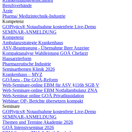
Krankenhausgesellschaften
Berufsverbände
Ärzte
Pharma/ Medizintechnik-Industrie
Kompetenz
GOPlytics® Notaufnahme kostenfreie Live-Demo
SEMINAR-ANMELDUNG
Kompetenz
Ambulanzstrategie Krankenhaus
ASV-Beantragung - Übernahme Ihrer Anzeige
Kompaktanalyse Wahlleistung GOÄ Chefarzt
Hausarztreform
Pharmazeutische Industrie
Seminarthemen Klinik 2026
Krankenhaus – MVZ
GOÄneu - Die GOÄ-Reform
Web-Seminare-online EBM für ASV §116b SGB V
Web-Seminare-online EBM Notfallambulanz ZNA
Web-Seminar online GOÄ Privatliquidation
Webinar: OP- Berichte übersetzen kompakt
Seminare
GOPlytics® Notaufnahme kostenfreie Live-Demo
SEMINAR-ANMELDUNG
Themen und Termine Akademie 2026
GOÄ Intensivseminar 2026