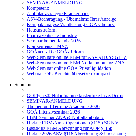
SEMINAR-ANMELDUNG
Kompetenz
Ambulanzstrategie Krankenhaus
ASV-Beantragung - Übernahme Ihrer Anzeige
Kompaktanalyse Wahlleistung GOÄ Chefarzt
Hausarztreform
Pharmazeutische Industrie
Seminarthemen Klinik 2026
Krankenhaus – MVZ
GOÄneu - Die GOÄ-Reform
Web-Seminare-online EBM für ASV §116b SGB V
Web-Seminare-online EBM Notfallambulanz ZNA
Web-Seminar online GOÄ Privatliquidation
Webinar: OP- Berichte übersetzen kompakt
Seminare
GOPlytics® Notaufnahme kostenfreie Live-Demo
SEMINAR-ANMELDUNG
Themen und Termine Akademie 2026
GOÄ Intensivseminar 2026
EBM-Seminar ZNA & Notfallambulanz
Update EBM-Amb. Operationen §115b SGB V
Basiskurs EBM Abrechnung für AOP §115b
Update 2026 ASV §116 Abrechnung & Umsetzung