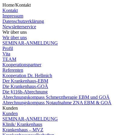
Home/Kontakt
Kontakt
Impressum
Datenschutzerklärung
Newsletterservice
Wir über uns
Wir über uns
SEMINAR-ANMELDUNG
Profil
Vita
TEAM
Kooperationspartner
Referenten
Kooperation Dr. Hellmich
Der Krankenhaus-EBM
Die Krankenhaus-GOÄ
Die §116b-Abrechnung
Abrechnungskompass Schmerztherapie EBM und GOÄ
Abrechnungskompass Notaufnahme ZNA EBM & GOÄ
Kunden
Kunden
SEMINAR-ANMELDUNG
Klinik/ Krankenhaus
Krankenhaus – MVZ